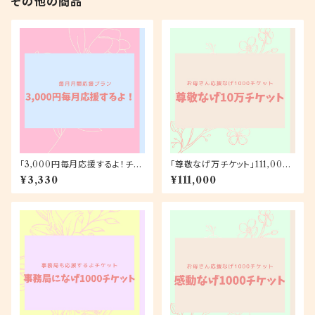
その他の商品
「3,000円毎月応援するよ！チケ
「尊敬なげ万チケット」111,000
ット（ポストカード）」月額3,330
円
¥3,330
¥111,000
円