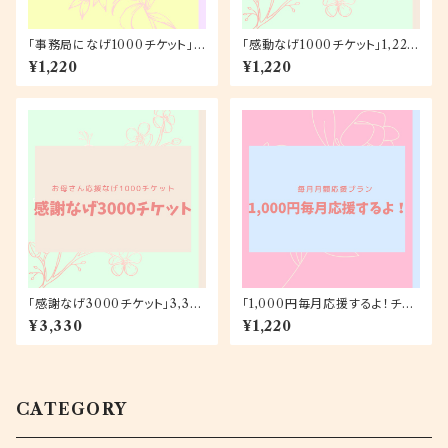
「事務局になげ1000チケット」1,
「感動なげ1000チケット」1,220
220円
円
¥1,220
¥1,220
「感謝なげ3000チケット」3,33
「1,000円毎月応援するよ！チケ
0円
ット（ポストカード）」月額1,220
¥3,330
¥1,220
円
CATEGORY