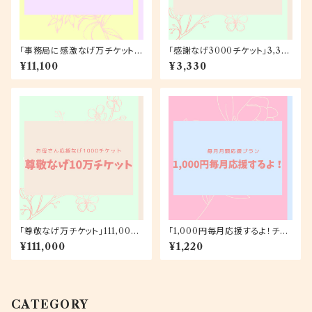
「事務局に感激なげ万チケット」
「感謝なげ3000チケット」3,33
11,100円
0円
¥11,100
¥3,330
「尊敬なげ万チケット」111,000
「1,000円毎月応援するよ！チケ
円
ット（ポストカード）」月額1,220
¥111,000
¥1,220
円
CATEGORY