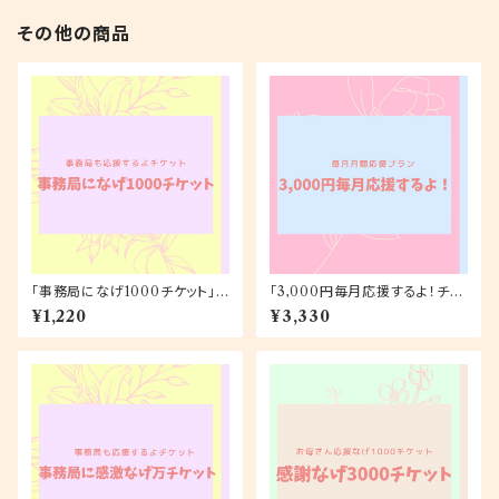
その他の商品
「事務局になげ1000チケット」1,
「3,000円毎月応援するよ！チケ
220円
ット（ポストカード）」月額3,330
¥1,220
¥3,330
円